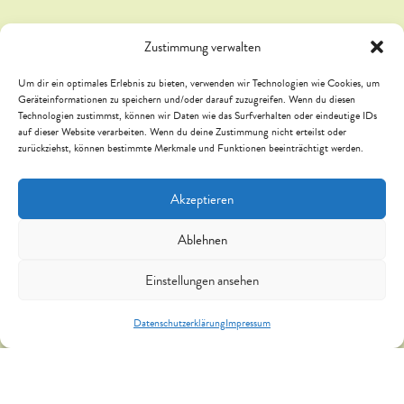
KARRIERE
Zustimmung verwalten
Um dir ein optimales Erlebnis zu bieten, verwenden wir Technologien wie Cookies, um
AUSBILDUNG
Geräteinformationen zu speichern und/oder darauf zuzugreifen. Wenn du diesen
Technologien zustimmst, können wir Daten wie das Surfverhalten oder eindeutige IDs
auf dieser Website verarbeiten. Wenn du deine Zustimmung nicht erteilst oder
OFFENE STELLEN
zurückziehst, können bestimmte Merkmale und Funktionen beeinträchtigt werden.
INITIATIVBEWERBUNG
Akzeptieren
Ablehnen
Member of
Einstellungen ansehen
Datenschutzerklärung
Impressum